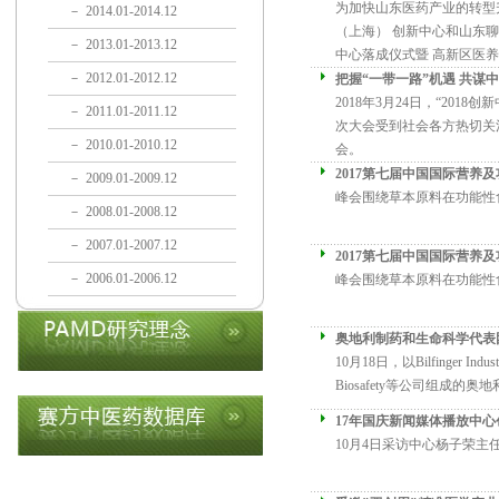
为加快山东医药产业的转型升
－
2014.01-2014.12
（上海） 创新中心和山东
－
2013.01-2013.12
中心落成仪式暨 高新区医养健
－
2012.01-2012.12
把握“一带一路”机遇 共谋中
2018年3月24日，“20
－
2011.01-2011.12
次大会受到社会各方热切关
－
2010.01-2010.12
会。
2017第七届中国国际营养
－
2009.01-2009.12
峰会围绕草本原料在功能性食
－
2008.01-2008.12
－
2007.01-2007.12
2017第七届中国国际营养
－
2006.01-2006.12
峰会围绕草本原料在功能性食
奥地利制药和生命科学代表
10月18日，以Bilfinger Indust
Biosafety等公司组成的
17年国庆新闻媒体播放中心
10月4日采访中心杨子荣主任